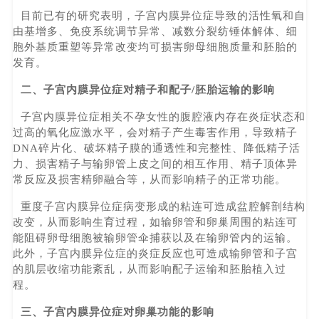
目前已有的研究表明，子宫内膜异位症导致的活性氧和自
由基增多、免疫系统调节异常、减数分裂纺锤体解体、细
胞外基质重塑等异常改变均可损害卵母细胞质量和胚胎的
发育。
二、子宫内膜异位症对精子和配子/胚胎运输的影响
子宫内膜异位症相关不孕女性的腹腔液内存在炎症状态和
过高的氧化应激水平，会对精子产生毒害作用，导致精子
DNA碎片化、破坏精子膜的通透性和完整性、降低精子活
力、损害精子与输卵管上皮之间的相互作用、精子顶体异
常反应及损害精卵融合等，从而影响精子的正常功能。
重度子宫内膜异位症病变形成的粘连可造成盆腔解剖结构
改变，从而影响生育过程，如输卵管和卵巢周围的粘连可
能阻碍卵母细胞被输卵管伞捕获以及在输卵管内的运输。
此外，子宫内膜异位症的炎症反应也可造成输卵管和子宫
的肌层收缩功能紊乱，从而影响配子运输和胚胎植入过
程。
三、子宫内膜异位症对卵巢功能的影响