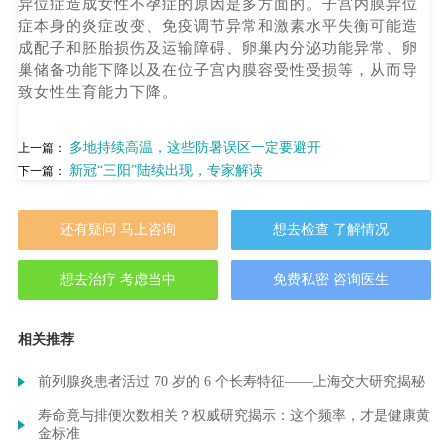
异位症造成女性不孕症的原因是多方面的。子宫内膜异位
症本身的炎症改变、免疫调节异常和激素水平失衡可能造
成配子和胚胎损伤及运输障碍、卵巢内分泌功能异常、卵
巢储备功能下降以及在位子宫内膜容受性受损等，从而导
致女性生育能力下降。
多地持续高温，这些防暑误区一定要避开
上一篇：
新冠“三阳”陆续出现，专家解读
下一篇：
还有疑问 马上咨询
想去检查 了解情况
想去治疗 考虑当中
免费私密 咨询医生
相关推荐
前列腺炎患者活过 70 岁的 6 个长寿特征——上海交大研究揭秘
寿命竟与排便次数相关？权威研究揭示：这个频率，才是健康黄
金标准