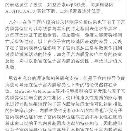
的表达发生了改变，如整合素ανβ3缺失、同源框基因
A10(HOXA10)表达下调、L选择素表达降低等。
此外，在位子宫内膜的转录组测序分析结果也证实了子宫
内膜异位症可以导致参与着床的特定基因表达水平异常，
这些基因涉及了胚胎附着、胚胎毒性、免疫功能障碍和凋
亡反应等过程。以上在位子宫内膜基因表达的差异，反映
了在子宫内膜异位症影响下子宫内膜从正常孕激素作用到
过度雌激素活动的转变，加之子宫内膜异位症本身的炎症
反应，均可以损害在位子宫内膜的容受性，导致胚胎植入
失败。
尽管有充分的理论和相关研究支持，但是子宫内膜异位症
病变可导致在位子宫内膜容受性下降的结论仍然存在争
议。Miravet-Valenciano等对捐卵模型的研究发现与无子宫
内膜异位症病变的女性相比，使用健康女性捐赠的卵母细
胞进行辅助生殖治疗的子宫内膜异位症女性可以达到相似
的妊娠率;此外，内膜容受性分析(ERA)的结果也证实有子
宫内膜异位症和无子宫内膜异位症病变的不孕女性在胚胎
着床窗口期的子宫内膜基因表达谱的特征相似，因此他们
认为子宫内膜异位症病变本身并不损害在位子宫内膜的容