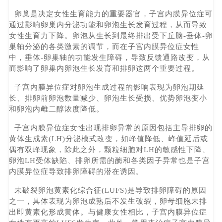
卵巢是决定女性生育能力的重要器官，子宫内膜异位症可
通过影响卵巢内分泌功能和卵泡生长发育过程，从而导致
女性生育力下降。卵泡从生长到最终排出受下丘脑-垂体-卵
巢轴分泌的各类激素的调节，而在子宫内膜异位症女性
中，垂体-卵巢轴的功能发生障碍，导致反馈通路改变，从
而影响了卵巢内卵泡生长发育和排卵这两个重要过程。
子宫内膜异位症对卵泡生成过程的影响表现为卵泡期延
长、排卵前卵泡数量减少、卵泡生长受损、优势卵泡变小
和卵泡内雌二醇浓度降低。
子宫内膜异位症女性出现排卵异常的原因包括主导排卵的
黄体生成素(LH)分泌模式改变，如峰值降低、峰值延后或
偶有双峰现象，除此之外，颗粒细胞对LH的敏感性下降、
卵泡LH受体缺陷、排卵所需的酶和各类因子异常也是子宫
内膜异位症导致排卵障碍的潜在诱因。
未破裂卵泡黄素化综合征(LUFS)是导致排卵障碍的原因
之一，具体表现为卵泡成熟后不发生破裂，卵母细胞未排
出即黄素化形成黄体。与健康女性相比，子宫内膜异位症