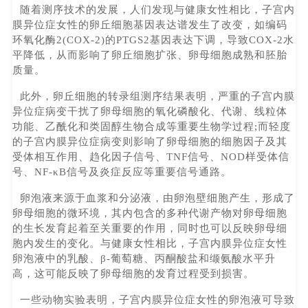
随着测序技术的发展，人们发现与健康女性相比，子宫内
膜异位症女性的卵丘细胞基因表达谱发生了改变，如编码
环氧化酶2(COX-2)的PTGS2基因表达下调，导致COX-2水
平降低，从而影响了卵丘细胞扩张、卵母细胞成熟和胚胎
质量。
此外，卵丘细胞的转录组测序结果表明，严重的子宫内膜
异位症病变干扰了卵母细胞的氧化磷酸化、代谢、线粒体
功能、乙酰化和类固醇生物合成等重要生物学过程;而轻度
的子宫内膜异位症病变则影响了卵母细胞的细胞因子及其
受体相互作用、趋化因子信号、TNF信号、NOD样受体信
号、NF-κB信号及炎症反应等重要信号通路。
卵泡液来源于血浆和分泌液，由卵泡壁细胞产生，形成了
卵母细胞的微环境，其内包含的多种代谢产物对卵母细胞
的生长发育起着至关重要的作用，同时也可以反映卵母细
胞内发生的变化。与健康女性相比，子宫内膜异位症女性
卵泡液中的乳酸、β-葡萄糖、丙酮酸盐和缬氨酸水平升
高，这可能反映了卵母细胞的发育过程受到损害。
一些动物实验表明，子宫内膜异位症女性的卵泡液可导致