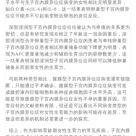
子水平与无子宫内膜异位症病变的女性相比无明显差异，
如白介素-6(IL-6)和IL-8，这一结果表明卵巢型子宫内膜异
位症可能并不引起病变附近卵泡的炎症反应。
深部浸润型子宫内膜异位症往往被认为与疼痛的关系更为
密切，但是有研究发现在校正了年龄这一混杂因素后，深
部浸润型合并卵巢型子宫内膜异位症的患者与单纯卵巢型
子宫内膜异位症患者相比卵巢储备功能下降更为明显，表
现为AFC更显著地减少和辅助生育治疗的获卵数更少，这
一结果表明深部浸润型子宫内膜异位症同样可以降低卵巢
储备从而损害女性的生育力。
与前两种类型相比，腹膜型子宫内膜异位症病变通常较隐
匿，只能通过手术确诊。腹膜型子宫内膜异位症病变可造
成腹腔液内巨噬细胞和各种促炎细胞因子水平升高，这可
能是导致腹膜型子宫内膜异位症女性不孕的重要原因。尽
管目前的文献资料有限，但还是可以看出不同病变类型的
子宫内膜异位症对女性生育能力的影响可能存在差异，导
致这些差异的机制还需要进一步的探究。
综上，作为影响育龄期女性生育力的常见疾病，子宫内膜