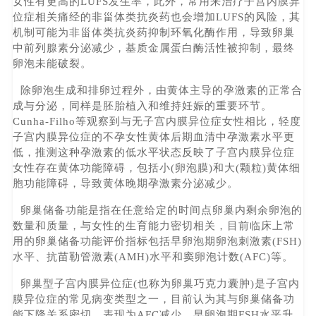
女性有更高的LUFS发生率，此外，常用来治疗子宫内膜异
位症相关痛经的非甾体类抗炎药也会增加LUFS的风险，其
机制可能为非甾体类抗炎药抑制环氧化酶作用，导致卵巢
中前列腺素分泌减少，基质金属蛋白酶活性被抑制，最终
卵泡未能破裂。
除卵泡生成和排卵过程外，由黄体主导的孕激素的正常合
成与分泌，同样是胚胎植入和维持妊娠的重要环节。
Cunha-Filho等观察到与无子宫内膜异位症女性相比，轻度
子宫内膜异位症的不孕女性黄体后期血清中孕激素水平更
低，推测这种孕激素的低水平状态反映了子宫内膜异位症
女性存在黄体功能障碍，包括小(卵泡膜)和大(颗粒)黄体细
胞功能障碍，导致黄体晚期孕激素分泌减少。
卵巢储备功能是指在任意给定的时间点卵巢内剩余卵泡的
数量和质量，与女性的生育能力密切相关，目前临床上常
用的卵巢储备功能评价指标包括早卵泡期卵泡刺激素(FSH)
水平、抗苗勒管激素(AMH)水平和窦卵泡计数(AFC)等。
卵巢型子宫内膜异位症(也称为卵巢巧克力囊肿)是子宫内
膜异位症的常见病变类型之一，目前认为其与卵巢储备功
能下降关系密切，表现为AFC减少、早卵泡期FSH水平升