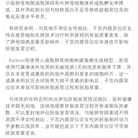
小鼠卵母细胞成熟障碍和牛卵母细胞体外成熟孵化率降
低，其作用机制分别与转铁蛋白不足导致铁超载和过高的
氧化应激水平有关。
有研究表明，与其他不孕症女性相比，子宫内膜异位症女
性在接受辅助生殖技术治疗时所获得的胚胎质量更差，除
了卵母细胞质量受影响外，子宫内膜异位症本身也可影响
胚胎发育过程。
Paffoni等使用人成熟卵母细胞构建孤雌生殖模型，发现
使用巧囊液体外培养的实验组第3天的优质胚胎率下降，并
且在未发育成囊胚的胚胎中观察到更多的细胞碎片，这一
成果表明在完全排除男方精子质量的影响后，子宫内膜异
位症本身就可影响胚胎发育过程和胚胎质量。
与传统的在特定时间点评估胚胎发育情况相比，延时摄像
技术能无创地、连续地观察胚胎发育过程并形成相应的参
数，可以更好地评估胚胎发育情况。与输卵管因素或不明
原因不孕女性相比，子宫内膜异位症女性的胚胎相对动力
学参数出现异常，这可能也提示了子宫内膜异位症可导致
胚胎质量变差。