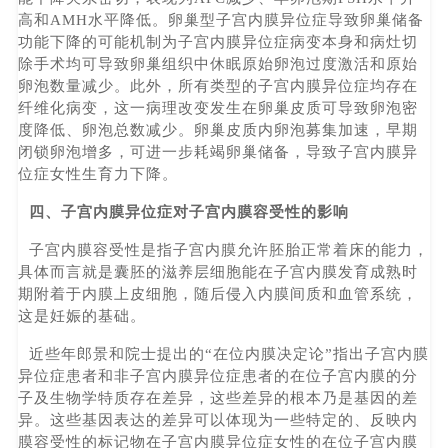
高和AMH水平降低。卵巢型子宫内膜异位症导致卵巢储备
功能下降的可能机制为子宫内膜异位症病变本身和病灶切
除手术均可导致卵巢组织中休眠原始卵泡过度激活和原始
卵泡数量减少。此外，所有类型的子宫内膜异位症均存在
纤维化病变，这一病理改变发生在卵巢皮质可导致卵泡密
度降低、卵泡总数减少。卵巢皮质内卵泡募集加速，早期
闭锁卵泡增多，可进一步耗竭卵巢储备，导致子宫内膜异
位症女性生育力下降。
四、子宫内膜异位症对子宫内膜容受性的影响
子宫内膜容受性是指子宫内膜允许胚胎正常着床的能力，
具体而言就是囊胚的滋养层细胞能在子宫内膜发育成熟时
期附着于内膜上皮细胞，随后侵入内膜间质和血管系统，
这是妊娠的基础。
近些年郎景和院士提出的“在位内膜决定论”指出子宫内膜
异位症患者和非子宫内膜异位症患者的在位子宫内膜的分
子及生物学特质存在差异，这些差异的根本乃是基因的差
异。这些基因表达的差异可以体现为一些特定的、反映内
膜容受性的标记物在子宫内膜异位症女性的在位子宫内膜