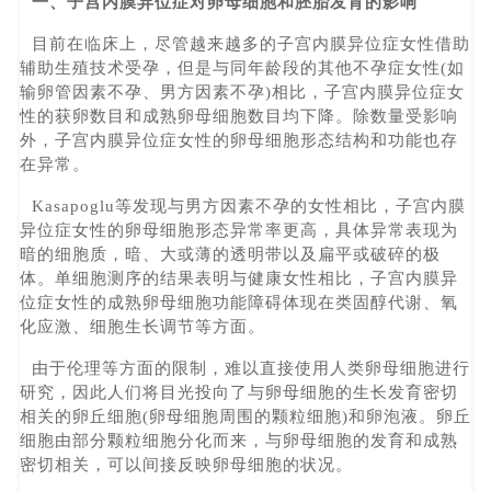
一、子宫内膜异位症对卵母细胞和胚胎发育的影响
目前在临床上，尽管越来越多的子宫内膜异位症女性借助
辅助生殖技术受孕，但是与同年龄段的其他不孕症女性(如
输卵管因素不孕、男方因素不孕)相比，子宫内膜异位症女
性的获卵数目和成熟卵母细胞数目均下降。除数量受影响
外，子宫内膜异位症女性的卵母细胞形态结构和功能也存
在异常。
Kasapoglu等发现与男方因素不孕的女性相比，子宫内膜
异位症女性的卵母细胞形态异常率更高，具体异常表现为
暗的细胞质，暗、大或薄的透明带以及扁平或破碎的极
体。单细胞测序的结果表明与健康女性相比，子宫内膜异
位症女性的成熟卵母细胞功能障碍体现在类固醇代谢、氧
化应激、细胞生长调节等方面。
由于伦理等方面的限制，难以直接使用人类卵母细胞进行
研究，因此人们将目光投向了与卵母细胞的生长发育密切
相关的卵丘细胞(卵母细胞周围的颗粒细胞)和卵泡液。卵丘
细胞由部分颗粒细胞分化而来，与卵母细胞的发育和成熟
密切相关，可以间接反映卵母细胞的状况。