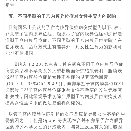
受性。
五、不同类型的子宫内膜异位症对女性生育力的影响
目前国际上公认的子宫内膜异位症病变类型为以下3种：
卵巢型子宫内膜异位症、腹膜型子宫内膜异位症和深部浸
润型子宫内膜异位症。不同类型的子宫内膜异位症除了在
临床表现、治疗方式上有差异外，对女性生育力的影响可
能也不尽相同。
一项纳入了2 208名患者，旨在研究不同子宫内膜异位症
病变类型和不孕关系的大型横断面研究结果表明，腹膜表
浅型子宫内膜异位症是女性不孕症的显著高危因素
[OR=3.1，95%CI(1.9,4.9)]，而卵巢型子宫内膜异位症和
深部浸润型子宫内膜异位症则与女性不孕症的发生无显著
相关性，因此常规手术切除卵巢型子宫内膜异位症病变以
提高女性生育率的做法是值得商榷的。
尽管子宫内膜异位症引起的炎症反应是导致女性不孕的重
要病因之一，但是Opøien等发现在合并有卵巢子宫内膜异
位囊肿的不孕女性的卵泡液内，与炎症反应有关的细胞因