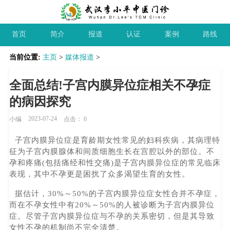
首页
简介
报道
认证
案例
路线
当前位置:
主页
>
媒体报道
>
全面总结!子宫内膜异位症相关不孕症
的病因探究
2023-07-24
小编
点击：
0
子宫内膜异位症是育龄期女性常见的妇科疾病，其病理特
征为子宫内膜腺体和间质细胞生长在宫腔以外的部位。不
孕和疼痛(包括痛经和性交痛)是子宫内膜异位症的常见临床
表现，其中不孕更是困扰了众多渴望生育的女性。
据估计，30%～50%的子宫内膜异位症女性合并不孕症，
而在不孕女性中有20%～50%的人被诊断为子宫内膜异位
症。尽管子宫内膜异位症与不孕的关系密切，但是其导致
女性不孕的机制尚不完全清楚。