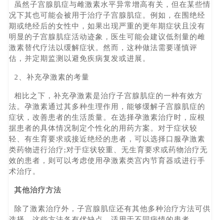
虽然子宫腺肌症与雌激素水平异常增高有关，但在某些情
况下其也可能会被用于治疗子宫腺肌症。例如，在围绝经
期或绝经后的女性中，如果出现严重的更年期症状且没有
明显的子宫腺肌症活动迹象，医生可能会建议低剂量的雌
激素替代疗法以缓解症状。然而，这种做法需要谨慎评
估，并定期监测以避免疾病复发或进展。
2、补充孕激素的考量
相比之下，补充孕激素是治疗子宫腺肌症的一种有效方
法。孕激素通过其多种生理作用，能够缓解子宫腺肌症的
症状，改善患者的生活质量。在选择孕激素治疗时，应根
据患者的具体情况制定个性化的用药方案。对于症状较
轻、有生育要求或接近绝经的患者，可以选择口服孕激素
类药物进行治疗;对于症状较重、无生育要求或药物治疗无
效的患者，则可以考虑使用孕激素类宫内节育器或进行手
术治疗。
其他治疗方法
除了激素治疗外，子宫腺肌症还有其他多种治疗方法可供
选择。这些方法各有优缺点，适用于不同病情的患者。