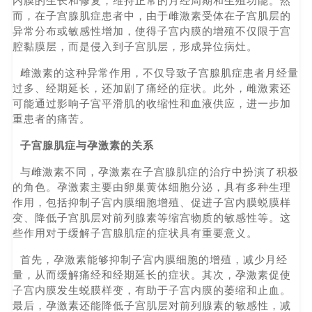
内膜的生长和修复，维持正常的月经周期和生殖功能。然
而，在子宫腺肌症患者中，由于雌激素受体在子宫肌层的
异常分布或敏感性增加，使得子宫内膜的增殖不仅限于宫
腔黏膜层，而是侵入到子宫肌层，形成异位病灶。
雌激素的这种异常作用，不仅导致子宫腺肌症患者月经量
过多、经期延长，还加剧了痛经的症状。此外，雌激素还
可能通过影响子宫平滑肌的收缩性和血液供应，进一步加
重患者的痛苦。
子宫腺肌症与孕激素的关系
与雌激素不同，孕激素在子宫腺肌症的治疗中扮演了积极
的角色。孕激素主要由卵巢黄体细胞分泌，具有多种生理
作用，包括抑制子宫内膜细胞增殖、促进子宫内膜蜕膜样
变、降低子宫肌层对前列腺素等缩宫物质的敏感性等。这
些作用对于缓解子宫腺肌症的症状具有重要意义。
首先，孕激素能够抑制子宫内膜细胞的增殖，减少月经
量，从而缓解痛经和经期延长的症状。其次，孕激素促使
子宫内膜发生蜕膜样变，有助于子宫内膜的萎缩和止血。
最后，孕激素还能降低子宫肌层对前列腺素的敏感性，减