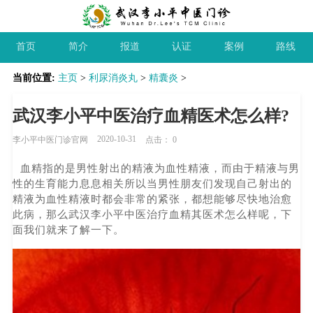
首页
简介
报道
认证
案例
路线
当前位置:
主页
>
利尿消炎丸
>
精囊炎
>
武汉李小平中医治疗血精医术怎么样?
2020-10-31
李小平中医门诊官网
点击：
0
血精指的是男性射出的精液为血性精液，而由于精液与男
性的生育能力息息相关所以当男性朋友们发现自己射出的
精液为血性精液时都会非常的紧张，都想能够尽快地治愈
此病，那么武汉李小平中医治疗血精其医术怎么样呢，下
面我们就来了解一下。