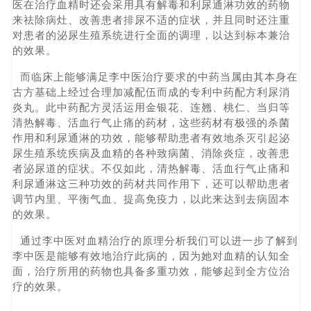
医在治疗血精时还会采用具有解毒和利尿通淋功效的药物
来祛除病灶、改善患者排尿不适的症状，并且同时还注重
对患者的泌尿生殖系统进行全面的调理，以达到标本兼治
的效果。
而临床上能够满足李中医治疗要求的中药当属由其本身在
古方基础上经过合理加减配伍而成的专利中药配方利尿消
炎丸。此中药配方灵活运用金银花、连翘、桃仁、当归等
清热解毒、活血行气止痛的药材，这些药材有极强的杀菌
作用和利尿通淋的功效，能够帮助患者有效地杀灭引起泌
尿生殖系统疾病及血精的各种致病菌、消除炎症，改善患
者泌尿道的症状。不仅如此，清热解毒、活血行气止痛和
利尿通淋这三种功效的药材共同作用下，还可以帮助患者
调节内里、平衡气血、提高免疫力，以此来达到去病固本
的效果。
通过李中医对血精治疗的原理分析我们可以进一步了解到
李中医是能够有效地治疗此病的，因为她对血精的认知全
面，治疗所用的药物也具备多重功效，能够起到全方位治
疗的效果。