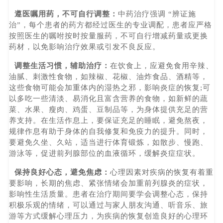
遵医嘱用药，不可自行调整：
中药治疗强调 “辨证施
治”，每个患者的药方都经过医生的专业调配，患者应严格
按照医生的嘱咐按时按量服药，不可自行增减药量或更换
药材，以免影响治疗效果或引发不良反应。
调整生活习惯，辅助治疗：
在饮食上，应避免食用辛辣、
油腻、刺激性食物，如辣椒、花椒、油炸食品、酒精等，
这些食物可能会加重体内的湿热之邪，影响炎症的恢复;可
以多吃一些清淡、易消化且富含营养的食物，如新鲜的蔬
菜、水果、瘦肉、鸡蛋、豆制品等，为身体提供充足的营
养支持。在生活作息上，要保证充足的睡眠，避免熬夜，
规律作息有助于身体的自我修复和免疫力的提升。同时，
要避免久坐、久站，适当进行体育锻炼，如散步、慢跑、
游泳等，促进前列腺部位的血液循环，缓解炎症症状。
保持良好心态，避免焦虑：
心理因素对疾病的恢复有着重
要影响，长期的焦虑、紧张情绪会加重前列腺炎的症状，
影响性生活质量。患者在治疗期间要学会调整心态，保持
积极乐观的情绪，可以通过与家人朋友沟通、听音乐、旅
游等方式缓解心理压力，为疾病的恢复创造良好的心理环