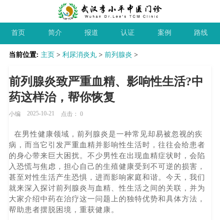
首页
简介
报道
认证
案例
路线
当前位置:
主页
>
利尿消炎丸
>
前列腺炎
>
前列腺炎致严重血精、影响性生活?中
药这样治，帮你恢复
2025-10-21
小编
点击：
0
在男性健康领域，前列腺炎是一种常见却易被忽视的疾
病，而当它引发严重血精并影响性生活时，往往会给患者
的身心带来巨大困扰。不少男性在出现血精症状时，会陷
入恐慌与焦虑，担心自己的生殖健康受到不可逆的损害，
甚至对性生活产生恐惧，进而影响家庭和谐。今天，我们
就来深入探讨前列腺炎与血精、性生活之间的关联，并为
大家介绍中药在治疗这一问题上的独特优势和具体方法，
帮助患者摆脱困境，重获健康。