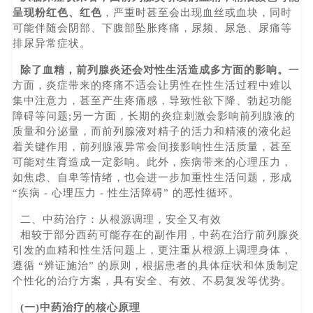
呈现粉红色、红色
，严重时甚至会出现血丝或血块，同时
可能伴随会阴部、下腹部坠胀疼痛，尿频、尿急、尿痛等
排尿异常症状。
除了血精，前列腺炎还会对性生活造成多方面的影响。
一
方面，炎症带来的疼痛不适会让男性在性生活过程中难以
集中注意力，甚至产生疼痛感，导致性欲下降、勃起功能
障碍等问题;另一方面，长期的炎症刺激会影响前列腺液的
质量和分泌量，而前列腺液对精子的活力和精液的液化起
着关键作用，前列腺液异常会间接影响性生活质量，甚至
可能对生育造成一定影响。此外，疾病带来的心理压力，
如焦虑、自卑等情绪，也会进一步加重性生活问题，形成
“疾病 - 心理压力 - 性生活障碍” 的恶性循环。
二、中药治疗：从根源调理，安全又有效
相较于部分西药可能存在的副作用，中药在治疗前列腺炎
引发的血精和性生活问题上，更注重从根源上调理身体，
遵循 “辨证施治” 的原则，根据患者的具体症状和体质制定
个性化的治疗方案，具有安全、有效、不易复发等优势。
(一)中药治疗的核心原理