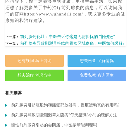
的指导下，你一定能够重获健康，重拾幸福生活。如果你
还想了解更多关于中药治疗前列腺炎的信息，可以访问我
们的官网https://www.wuhandrli.com/，获取更多专业的健
康知识和治疗建议。
前列腺钙化灶：中医告诉你这是无需担忧的 “旧伤疤”
上一篇：
前列腺炎导致剧烈且持续的骨盆区域疼痛，中医如何缓解?
下一篇：
还有疑问 马上咨询
想去检查 了解情况
想去治疗 考虑当中
免费私密 咨询医生
相关推荐
前列腺炎引起腹股沟和腰骶部放射痛，提肛运动真的有用吗?
前列腺炎导致阴囊潮湿睾丸隐痛?每天坐班8小时的缓解方法
慢性前列腺炎引起的会阴痛，中医按摩能调理吗