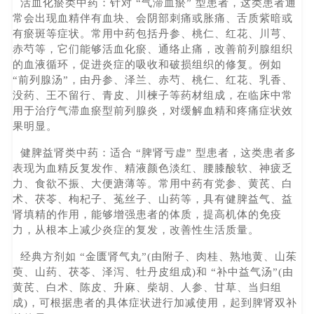
活血化瘀类中药：针对 “气滞血瘀” 型患者，这类患者通
常会出现血精伴有血块、会阴部刺痛或胀痛、舌质紫暗或
有瘀斑等症状。常用中药包括丹参、桃仁、红花、川芎、
赤芍等，它们能够活血化瘀、通络止痛，改善前列腺组织
的血液循环，促进炎症的吸收和破损组织的修复。例如
“前列腺汤”，由丹参、泽兰、赤芍、桃仁、红花、乳香、
没药、王不留行、青皮、川楝子等药材组成，在临床中常
用于治疗气滞血瘀型前列腺炎，对缓解血精和疼痛症状效
果明显。
健脾益肾类中药：适合 “脾肾亏虚” 型患者，这类患者多
表现为血精反复发作、精液颜色淡红、腰膝酸软、神疲乏
力、食欲不振、大便溏薄等。常用中药有党参、黄芪、白
术、茯苓、枸杞子、菟丝子、山药等，具有健脾益气、益
肾填精的作用，能够增强患者的体质，提高机体的免疫
力，从根本上减少炎症的复发，改善性生活质量。
经典方剂如 “金匮肾气丸”(由附子、肉桂、熟地黄、山茱
萸、山药、茯苓、泽泻、牡丹皮组成)和 “补中益气汤”(由
黄芪、白术、陈皮、升麻、柴胡、人参、甘草、当归组
成)，可根据患者的具体症状进行加减使用，起到脾肾双补