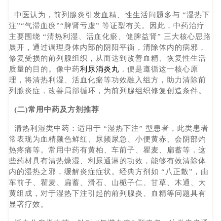
中医认为，前列腺炎引发血精、性生活问题多与 “湿热下
注”“气滞血瘀”“脾肾亏虚” 等证型有关。因此，中药治疗
主要围绕 “清热利湿、活血化瘀、健脾益肾” 三大核心思路
展开，通过调理身体内部的阴阳平衡，清除体内的病邪，
修复受损的前列腺组织，从而达到改善血精、恢复性生活
质量的目的。像中药
利尿消炎丸
，便是遵循这一核心原
理，将清热利湿、活血化瘀等功效融入组方，助力清除前
列腺炎症，改善局部循环，为前列腺组织修复创造条件。
(二)常用中药及方剂推荐
清热利湿类中药：适用于 “湿热下注” 型患者，此类患者
常表现为血精颜色鲜红、尿频尿急、小便黄赤、会阴部灼
热疼痛等。常用中药有黄柏、车前子、瞿麦、扁蓄等，这
些药材具有清热燥湿、利尿通淋的功效，能够有效清除体
内的湿热之邪，缓解炎症症状。经典方剂如 “八正散”，由
车前子、瞿麦、扁蓄、滑石、山栀子仁、甘草、木通、大
黄组成，对于湿热下注引起的前列腺炎、血精等问题具有
显著疗效。