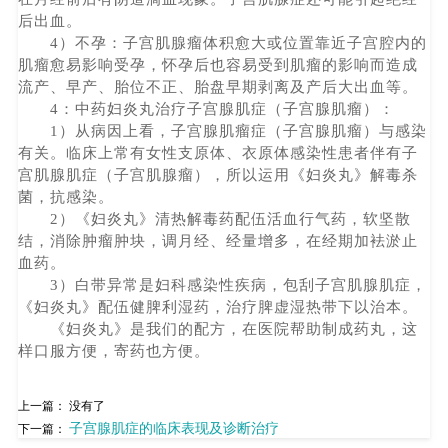
后出血。
4）不孕：子宫肌腺瘤体积愈大或位置靠近子宫腔内的
肌瘤愈易影响受孕，怀孕后也容易受到肌瘤的影响而造成
流产、早产、胎位不正、胎盘早期剥离及产后大出血等。
4：中药妇炎丸治疗子宫腺肌症（子宫腺肌瘤）：
1）从病因上看，子宫腺肌瘤症（子宫腺肌瘤）与感染
有关。临床上常有女性支原体、衣原体感染性患者伴有子
宫肌腺肌症（子宫肌腺瘤），所以运用《妇炎丸》解毒杀
菌，抗感染。
2）《妇炎丸》清热解毒药配伍活血行气药，软坚散
结，消除肿瘤肿块，调月经、经量增多，在经期加袪淤止
血药。
3）白带异常是妇科感染性疾病，包刮子宫肌腺肌症，
《妇炎丸》配伍健脾利湿药，治疗脾虚湿热带下以治本。
《妇炎丸》是我们的配方，在医院帮助制成药丸，这
样口服方便，寄药也方便。
上一篇： 没有了
子宫腺肌症的临床表现及诊断治疗
下一篇：