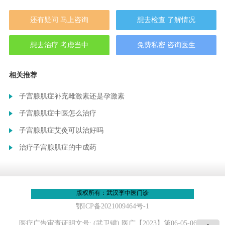
还有疑问 马上咨询
想去检查 了解情况
想去治疗 考虑当中
免费私密 咨询医生
相关推荐
子宫腺肌症补充雌激素还是孕激素
子宫腺肌症中医怎么治疗
子宫腺肌症艾灸可以治好吗
治疗子宫腺肌症的中成药
版权所有：武汉李中医门诊
鄂ICP备2021009464号-1
医疗广告审查证明文号: (武卫键) 医广【2023】第06-05-06 号