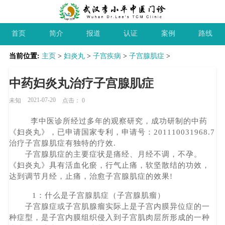
首页
简介
报道
认证
案例
路线
当前位置:
主页
>
妇炎丸
>
子宫疾病
>
子宫腺肌症
>
中药妇炎丸治疗子宫腺肌症
2021-07-20
未知
点击：
0
李中医诊所经过多年的观察研究，成功研制的中药
《妇炎丸》，已申请国家专利，申请号：201110031968.7
治疗子宫腺肌症有独特的疗效.
子宫腺肌症的主要症状是痛经、月经不调，不孕。
《妇炎丸》具有活血化瘀，行气止痛，软坚散结的功效，
达到调节月经，止痛，治愈子宫腺肌症的效果!
1：什么是子宫腺肌症（子宫腺肌瘤）
子宫腺症或子宫肌腺瘤实际上是子宫内膜异位症的一
种症型，是子宫内膜组织侵入到子宫肌肉层所形成的一种