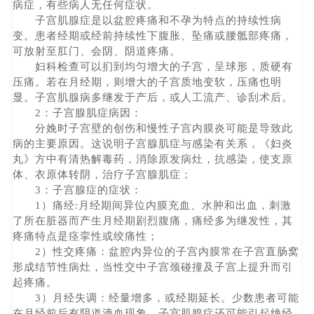
病症，有些病人无任何症状。
子宫肌腺症是以盆腔疼痛和不孕为特点的持续性病
变。患者经期或经前持续性下腹胀、坠痛或腰骶部疼痛，
可放射至肛门、会阴、阴道疼痛。
妇科检查可以扪到均匀增大的子宫，呈球形，质硬有
压痛。若在月经期，则增大的子宫质地变软，压痛也明
显。子宫肌腺病多继发于产后，或人工流产、诊刮术后。
2：子宫腺肌症病因：
分娩时子宫壁的创伤和慢性子宫内膜炎可能是导致此
病的主要原因。这说明子宫腺肌症与感染有关系，《妇炎
丸》方中有清热解毒药，消除原发病灶，抗感染，使支原
体、衣原体转阴，治疗子宫腺肌症；
3：子宫腺症的症状：
1）痛经:月经期间异位内膜充血、水肿和出血，刺激
了所在脏器而产生月经期剧烈腹痛，痛经多为继发性，其
疼痛特点是痉挛性或绞痛性；
2）性交疼痛：盆腔内异位的子宫内膜常在子宫直肠窝
形成结节性病灶，当性交中子宫颈碰撞及子宫上提升而引
起疼痛。
3）月经失调：经量增多，或经期延长。少数患者可能
在月经前后有阴道滴血现象。子宫肌腺症还可能引起绝经