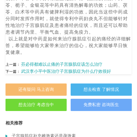
苓、栀子、金银花等中药具有清热解毒的功效；山药、茯
苓、白术等中药具有健脾利湿的功效，因此当这些中药成
分同时发挥作用时，就使得专利中药妇炎丸不但能够针对
性地治疗子宫腺肌症及患者痛经的症状，而且还可以帮助
患者调节内里、平衡气血、提高免疫力。
以上就是对中药是如何来治疗腺肌症引起的痛经的详细解
答，希望能够给大家带来治疗的信心，祝大家能够早日恢
复健康。
芬必得都难以止痛的子宫腺肌症该怎么治疗
上一篇：
武汉李小平中医治疗子宫腺肌症为什么疗效很好
下一篇：
还有疑问 马上咨询
想去检查 了解情况
想去治疗 考虑当中
免费私密 咨询医生
相关推荐
子宫腺肌症补充雌激素还是孕激素