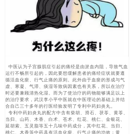
中医认为子宫腺肌症引起的痛经是由淤血内阻，导致气血
运行不畅所引起的，因此要想缓解患者的痛经症状就要遵
循活血化瘀、行气止痛的原则。此外由于血瘀的形成与气
虚、寒凝、气滞、痰湿等致病因素也有关系，所以在治疗
时还要兼顾清热化湿。而为了使治疗的药物能够满足以上
的治疗要求，武汉李小平中医就在中医理论的基础上并结
合自己三十多年的行医经验发明了专利中药妇炎丸。
专利中药妇炎丸的配方中含有柴胡、滑石、茯苓、黄苓、
当归、山药、木香、白术、苍术、红花、桃仁、金银花、
延胡索、五灵脂等五十几味中药成分，其中红花、当归、
桃仁、木香等中药具有活血化瘀、行气止痛的功效；黄