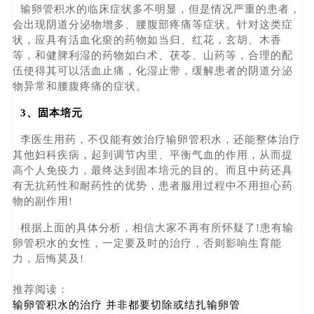
输卵管积水的临床症状多不明显，但是情况严重的患者，
会出现阴道分泌物增多、腰腹部疼痛等症状。针对这类症
状，应具有活血化瘀的药物如当归、红花，玄胡、木香
等，和健脾利湿的药物如白术、茯苓、山药等，合理的配
伍使得其可以活血止痛，化湿止带，缓解患者的阴道分泌
物异常和腰腹疼痛的症状。
3、固本培元
李医生用药，不仅能有效治疗输卵管积水，还能整体治疗
其他妇科疾病，起到调节内里、平衡气血的作用，从而提
高个人免疫力，最终达到固本培元的目的。而且中药还具
有无抗药性和耐药性的优势，患者服用过程中不用担心药
物的副作用!
根据上面的具体分析，相信大家不再有所怀疑了!患有输
卵管积水的女性，一定要及时的治疗，否则影响生育能
力，后悔莫及!
推荐阅读：
输卵管积水的治疗 并非都要切除或结扎输卵管