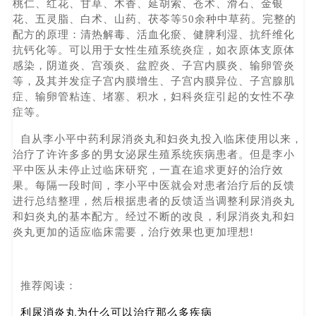
桃仁、红花、甘草、木香、延胡索、苍术、滑石、金银
花、五灵脂、白术、山药、茯苓等50余种中草药。完整的
配方的原理：清热解毒、活血化瘀、健脾利湿、抗纤维化
抗钙化等。可以用于女性生殖系统炎症，如衣原体支原体
感染，阴道炎、宫颈炎、盆腔炎、子宫内膜炎、输卵管炎
等，及其并发症子宫内膜增生、子宫内膜异位、子宫腺肌
症、输卵管粘连、堵塞、积水，妇科炎症引起的女性不孕
症等。
自从李小平中药利尿消炎丸和妇炎丸投入临床使用以来，
治疗了许许多多的男女泌尿生殖系统疾病患者。但是李小
平中医从未停止过临床研究，一直在追求更好的治疗效
果。每隔一段时间，李小平中医就会对患者治疗后的反馈
进行总结整理，然后根据患者的反馈适当调整利尿消炎丸
和妇炎丸的基本配方。经过不断的改良，利尿消炎丸和妇
炎丸更加的适应临床需要，治疗效果也更加理想!
推荐阅读：
利尿消炎丸为什么可以治疗那么多疾病