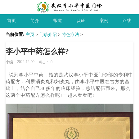
首页
简介
报道
认证
案例
路线
当前位置:
主页
>
门诊介绍
>
特色疗法
>
李小平中药怎么样?
2022-12-09
小编
点击：
0
说到李小平中药，指的是武汉李小平中医门诊部的专利中
药配方：利尿消炎丸和妇炎丸，由李小平中医在古方的基
础上，结合自己30多年的临床经验，总结配伍而来。那么
这两个中药配方怎么样呢?一起来看看吧!