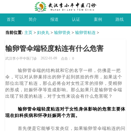
首页
简介
报道
认证
案例
路线
当前位置:
主页
>
妇炎丸
>
输卵管炎
>
输卵管粘连
>
输卵管伞端轻度粘连有什么危害
2022-01-09
武汉李小平中医门诊
点击：
0
输卵管伞端的结构就和它的名字一样，仿佛是一把
伞，可以对从卵巢排出的卵子起到抓拾的作用，如果这个
部位出现了粘连，那么必将会对女性正常的排卵，受精卵
的形成，妊娠怀孕等造成影响。那么如果只是输卵管伞端
出现了轻度的粘连，对于女性来说会有什么危害呢？
输卵管伞端轻度粘连对于女性身体影响的危害主要体
现在妇科疾病和怀孕妊娠两个方面。
首先便是它能够引发炎症，如果输卵管伞端粘连的问